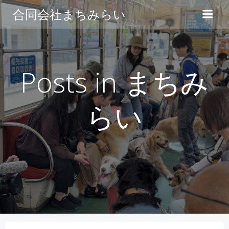
コ
合同会社まちみらい
ン
テ
ン
ツ
へ
Posts in まちみ
ス
キ
らい
ッ
プ