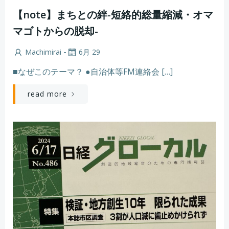
【note】まちとの絆-短絡的総量縮減・オマ
マゴトからの脱却-
-
Machimirai
6月 29
■なぜこのテーマ？ ●自治体等FM連絡会 […]
read more