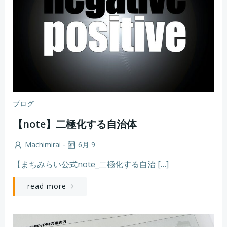
ブログ
【note】二極化する自治体
-
Machimirai
6月 9
【まちみらい公式note_二極化する自治 […]
read more