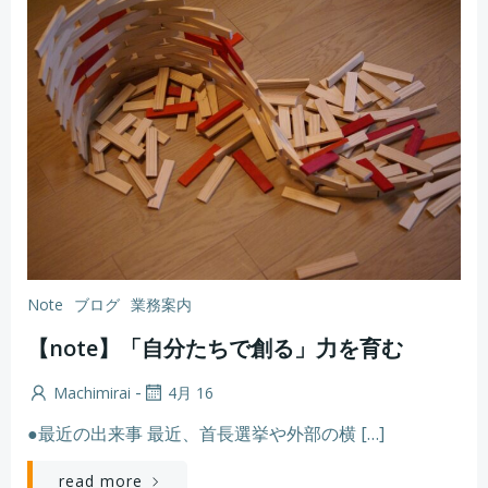
Note
ブログ
業務案内
【note】「自分たちで創る」力を育む
-
Machimirai
4月 16
●最近の出来事 最近、首長選挙や外部の横 […]
read more