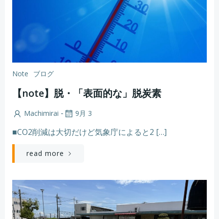
Note
ブログ
【note】脱・「表面的な」脱炭素
-
Machimirai
9月 3
■CO2削減は大切だけど気象庁によると2 […]
read more