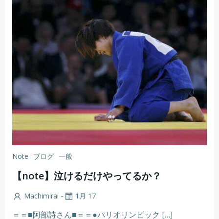
Note
ブログ
一般
【note】泣けるだけやってるか？
-
Machimirai
1月 17
＝＝■阿部詩さん■＝＝●パリオリンピック […]