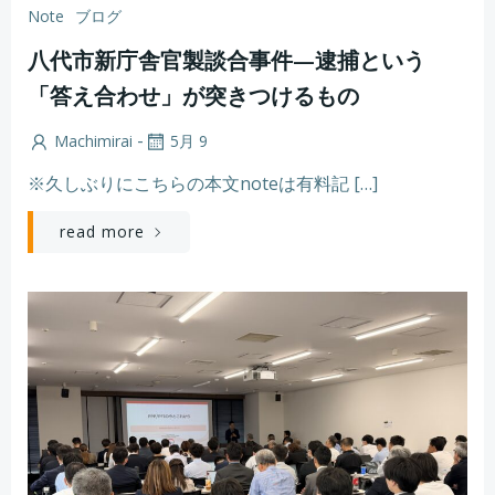
Note
ブログ
八代市新庁舎官製談合事件—逮捕という
「答え合わせ」が突きつけるもの
-
Machimirai
5月 9
※久しぶりにこちらの本文noteは有料記 […]
read more