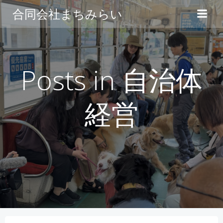
コ
合同会社まちみらい
ン
テ
ン
ツ
へ
Posts in 自治体
ス
キ
経営
ッ
プ