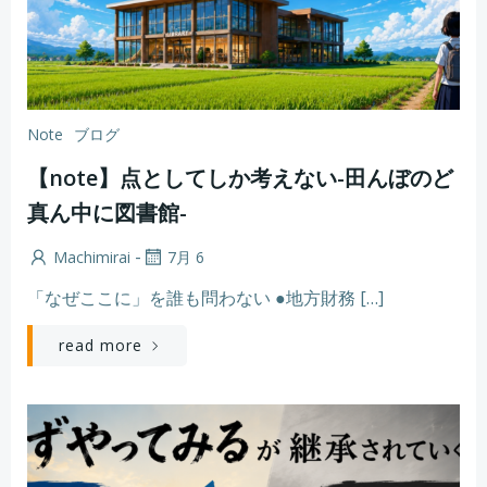
Note
ブログ
【note】点としてしか考えない-田んぼのど
真ん中に図書館-
-
Machimirai
7月 6
「なぜここに」を誰も問わない ●地方財務 […]
read more