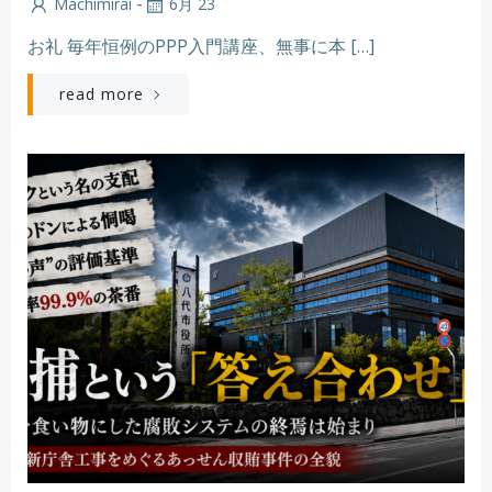
-
Machimirai
6月 23
お礼 毎年恒例のPPP入門講座、無事に本 […]
read more