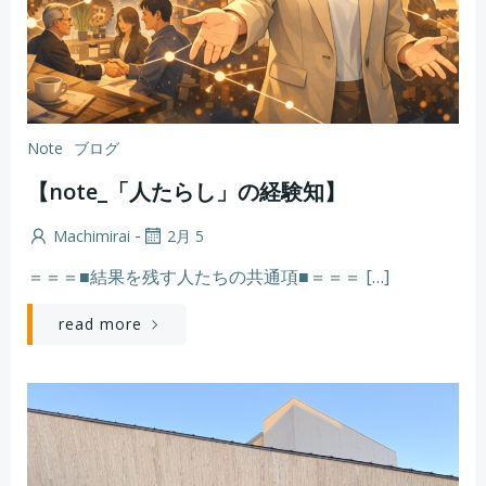
Note
ブログ
【note_「人たらし」の経験知】
-
Machimirai
2月 5
＝＝＝■結果を残す人たちの共通項■＝＝＝ […]
read more