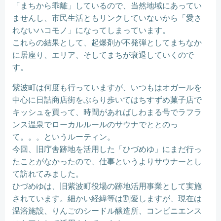
「まちから乖離」しているので、当然地域にあってい
ませんし、市民生活ともリンクしていないから「愛さ
れないハコモノ」になってしまっています。
これらの結果として、起爆剤が不発弾としてまちなか
に居座り、エリア、そしてまちが衰退していくので
す。
紫波町は何度も行っていますが、いつもはオガールを
中心に日詰商店街をぶらり歩いてはちすずめ菓子店で
キッシュを買って、時間があればしわまる号でラフラ
ンス温泉でローカルルールのサウナでととのっ
て。。。というルーティン。
今回、旧庁舎跡地を活用した「ひづめゆ」にまだ行っ
たことがなかったので、仕事というよりサウナーとし
て訪れてみました。
ひづめゆは、旧紫波町役場の跡地活用事業として実施
されています。細かい経緯等は割愛しますが、現在は
温浴施設、りんごのシードル醸造所、コンビニエンス