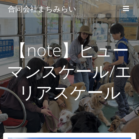
コ
合同会社まちみらい
ン
テ
ン
ツ
へ
【note】ヒュー
ス
キ
マンスケール/エ
ッ
プ
リアスケール