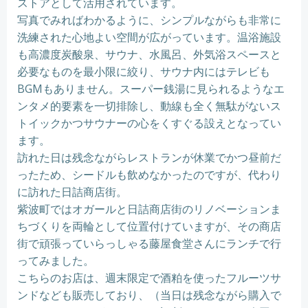
ストアとして活用されています。
写真でみればわかるように、シンプルながらも非常に
洗練された心地よい空間が広がっています。温浴施設
も高濃度炭酸泉、サウナ、水風呂、外気浴スペースと
必要なものを最小限に絞り、サウナ内にはテレビも
BGMもありません。スーパー銭湯に見られるようなエ
ンタメ的要素を一切排除し、動線も全く無駄がないス
トイックかつサウナーの心をくすぐる設えとなってい
ます。
訪れた日は残念ながらレストランが休業でかつ昼前だ
ったため、シードルも飲めなかったのですが、代わり
に訪れた日詰商店街。
紫波町ではオガールと日詰商店街のリノベーションま
ちづくりを両輪として位置付けていますが、その商店
街で頑張っていらっしゃる藤屋食堂さんにランチで行
ってみました。
こちらのお店は、週末限定で酒粕を使ったフルーツサ
ンドなども販売しており、（当日は残念ながら購入で