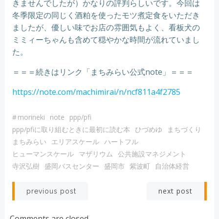
きませんでしたが）かなりの評判らしいです。今回は
冬季限定の同じく酒粕を使ったモツ煮定食をいただき
ましたが、優しい味でお店の雰囲気もよく、看板犬の
ミミィーちゃんも含めて穏やかな時間が流れていまし
た。
＝＝＝続きはリンク「まちみらい公式note」＝＝＝
https://
note.com
/
machimirai
/n/ncf811a4f2785
#
morineki
note
ppp/pfi
ppp/pfiに取り組むときに最初に読む本
ひづめゆ
まちづくり
まちみらい
エリアスケール
ハートフル
ヒューマンスケール
マザリウム
公共施設マネジメント
寺沢弘樹
盛岡バスセンター
盛岡市
紫波町
自治体経営
Post
Post
next post
previous post
navigation
navigation
Comments are closed